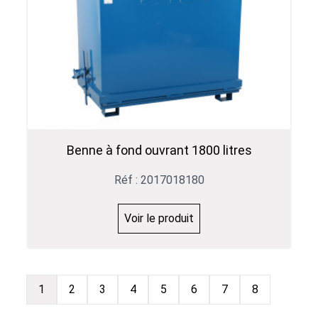
Benne à fond ouvrant 1800 litres
Réf : 2017018180
Voir le produit
1
2
3
4
5
6
7
8