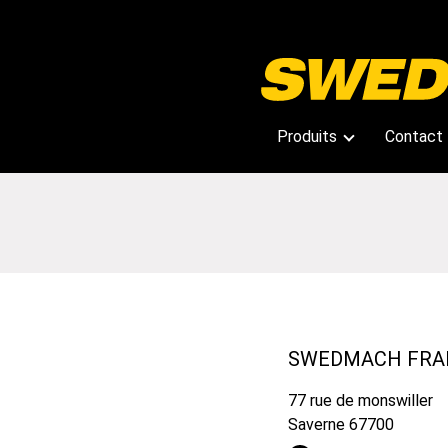
Produits
Contact
Manutention
Formulai
Equipements d'hiver
Personn
Levage
Stockage
SWEDMACH FRA
Equipements d'atelier
77 rue de monswiller
Saverne 67700
Gestion des déchets