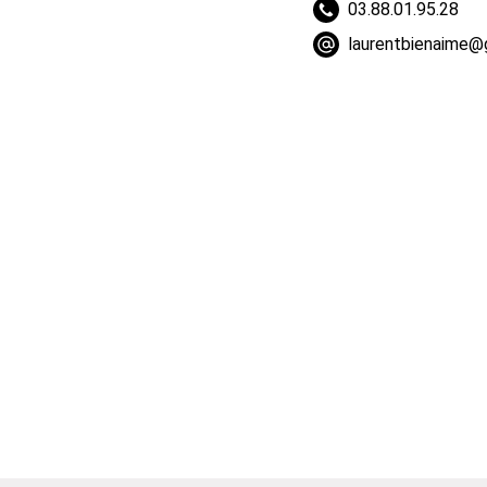
03.88.01.95.28
laurentbienaime@